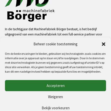
BSP T/M 3’’
Spinner U5-1520 Siemens
Spinner U5-1520 Siemens
besturing
besturing
In de tachtigjaar dat Machinefabriek Börger bestaat, is het bedrijf
uitgegroeid van een machinefabriek tot een full-service partner voor
de industrie. Dankzij onze mensen, kennis en middelen kunnen we
Beheer cookie toestemming
bijna alle uitdagingen aan op het gebied van service, machinale
bewerkingen, metaalconstructies en machinebouw.
Om de beste ervaringen te bieden, gebruiken wij technologieën zoals cookies om
informatie over je apparaat op te slaan en/of te raadplegen. Door in te stemmen
meer
met deze technologieën kunnen wij gegevens zoals surfgedrag of unieke ID's op
deze site verwerken. Als je geen toestemming geeft of uw toestemming intrekt,
Spinner U5-1520 Siemens
kan dit een nadelige invloed hebben op bepaalde functies en mogelijkheden.
besturing
Volg ons op:
Accepteren
Copyright 2026 - MF Börger
Weigeren
Algemene voorwaarden
Conventioneel- frezen:
X (in mm)
Y (in mm)
Z (in mm)
Privacyverklaring (EU)
Bekijk voorkeuren
Cookiebeleid (EU)
· TOS FA3A-V
890
520
460