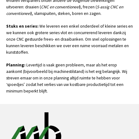
· MEP Shark 420 SXI
Ø350 Vierkant 420
60 ° – 275 
ervaren verspaners onder andere de volgende bewerkingen
· Spinner U5-1520, 5 assen, Siemens besturing
1520
520
460
Tapmachine: TUWI CMA RNR 20-400
draaien (
gestuurde frees- en draaibanken. Om snel oplossingen te kunnen
ernaar om in onze planning altijd ruimte te hebben voor ‘spoedjes’
Reparatie lagervlakken + keerringvlakken
TIG
Zetten 2500 x 100 ton
Chemisch zwarten klein materiaal 410 mm x 260 mm 230 mm
lichte vrachtwagen met bak 6 x 2 m
CNC en conventioneel
), frezen (
5-assig CNC en
uitvoeren: draaien (
CNC en conventioneel
), frezen (
5-assig CNC en
·
Diverse afkortzagen
conventioneel
leveren beschikken we over een ruime voorraad metalen en
zodat het verlies van uw kostbare productietijd tot een minimum
Elektrode en autogeen
magneetboren met ruimers
), vlamspuiten, steken, boren en zagen.
conventioneel
), vlamspuiten, steken, boren en zagen.
·
Haas TM-1 HE
760
300
400
M3 – M20
kunststoffen.
beperkt blijft.
Wolframcarbide slijtlagen lassen
driepoten, mobiele portaalkraan
Laser lassen
gasdetectie apparatuur
Stuks en series:
We leveren een enkel onderdeel of kleine series en
CNC- draaien
we kunnen ook grotere series vlot en concurrerend leveren dankzij
onze CNC gestuurde frees- en draaibanken. Om snel oplossingen te
Alle mogelijke draadsoorten tot bijbehorende diameters.
kunnen leveren beschikken we over een ruime voorraad metalen en
kunststoffen.
Handtappen:
Planning:
Levertijd is vaak geen probleem, maar als het erop
spiebaansteekmachine
M3 – M36
aankomt (bijvoorbeeld bij machinestilstand) is het erg belangrijk. Wij
streven ernaar om in onze planning altijd ruimte te hebben voor
Metrisch fijn T/M 36
Spinner U5-1520 Siemens
Spinner U5-1520 Siemens
‘spoedjes’ zodat het verlies van uw kostbare productietijd tot een
besturing
besturing
minimum beperkt blijft.
UNC T/M 1/1/4’’
NPT T/M 2’’
JUNG HF 50N
UNF T/M 1/1/8’’
BSW T/M 1/12”