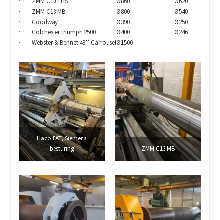
· ZMM C10 THS
Ø860
Ø620
· ZMM C13 MB
Ø800
Ø540
· Goodway
Ø390
Ø250
· Colchester triumph 2500
Ø400
Ø246
· Webster & Bennet 48’’ Carrousel
Ø1500
Haco FAT, Siemens
besturing
ZMM C13 MB