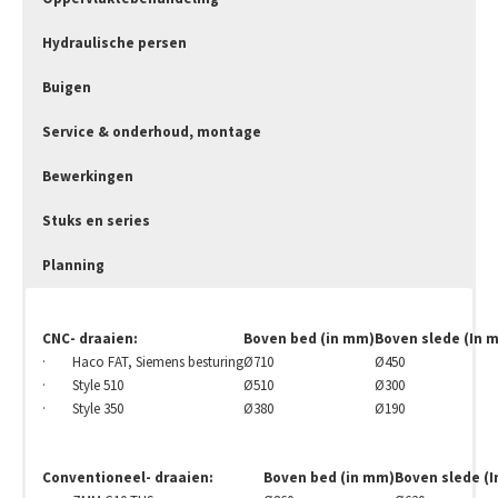
Hydraulische persen
Buigen
Service & onderhoud, montage
Bewerkingen
Stuks en series
Planning
CNC- draaien:
Boven bed (in mm)
Boven slede (In 
· Haco FAT, Siemens besturing
Ø710
Ø450
· Style 510
Ø510
Ø300
· Style 350
Ø380
Ø190
Conventioneel- draaien:
Boven bed (in mm)
Boven slede (