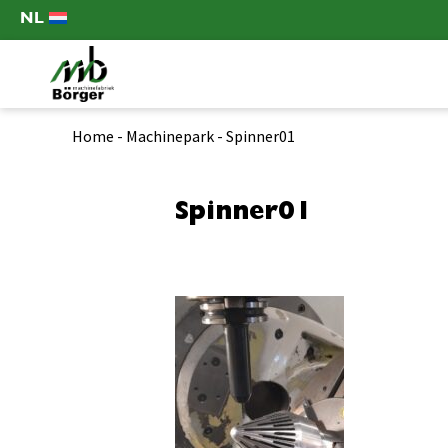
NL
Home
-
Machinepark
-
Spinner01
Spinner01