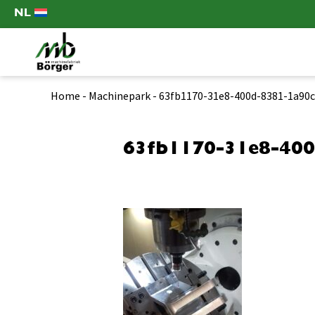
NL
Home
-
Machinepark
-
63fb1170-31e8-400d-8381-1a90
63fb1170-31e8-400