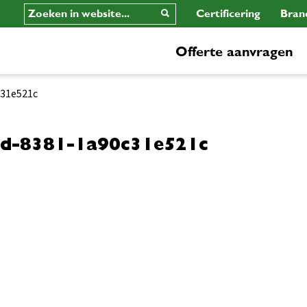
Certificering
Bran
Offerte aanvragen
c31e521c
d-8381-1a90c31e521c