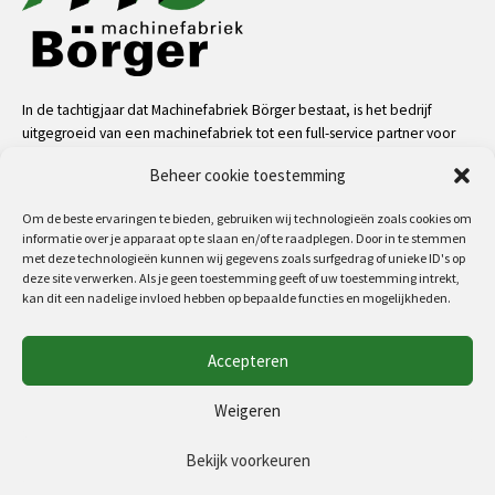
In de tachtigjaar dat Machinefabriek Börger bestaat, is het bedrijf
uitgegroeid van een machinefabriek tot een full-service partner voor
de industrie. Dankzij onze mensen, kennis en middelen kunnen we
Beheer cookie toestemming
bijna alle uitdagingen aan op het gebied van service, machinale
bewerkingen, metaalconstructies en machinebouw.
Om de beste ervaringen te bieden, gebruiken wij technologieën zoals cookies om
informatie over je apparaat op te slaan en/of te raadplegen. Door in te stemmen
meer
met deze technologieën kunnen wij gegevens zoals surfgedrag of unieke ID's op
deze site verwerken. Als je geen toestemming geeft of uw toestemming intrekt,
kan dit een nadelige invloed hebben op bepaalde functies en mogelijkheden.
Volg ons op:
Accepteren
Copyright 2026 - MF Börger
Weigeren
Algemene voorwaarden
Privacyverklaring (EU)
Bekijk voorkeuren
Cookiebeleid (EU)
Disclaimer