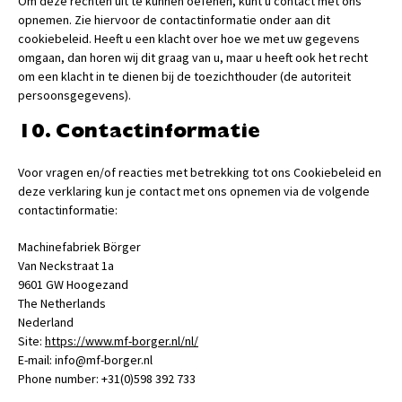
Om deze rechten uit te kunnen oefenen, kunt u contact met ons
opnemen. Zie hiervoor de contactinformatie onder aan dit
cookiebeleid. Heeft u een klacht over hoe we met uw gegevens
omgaan, dan horen wij dit graag van u, maar u heeft ook het recht
om een klacht in te dienen bij de toezichthouder (de autoriteit
persoonsgegevens).
10. Contactinformatie
Voor vragen en/of reacties met betrekking tot ons Cookiebeleid en
deze verklaring kun je contact met ons opnemen via de volgende
contactinformatie:
Machinefabriek Börger
Van Neckstraat 1a
9601 GW Hoogezand
The Netherlands
Nederland
Site:
https://www.mf-borger.nl/nl/
E-mail:
info@
mf-borger.nl
Phone number: +31(0)598 392 733