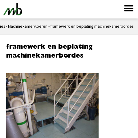
ies
-
Machinekamervloeren
-
framewerk en beplating machinekamerbordes
framewerk en beplating
machinekamerbordes