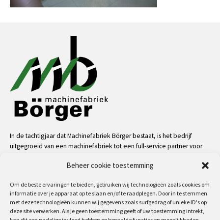
In de tachtigjaar dat Machinefabriek Börger bestaat, is het bedrijf
uitgegroeid van een machinefabriek tot een full-service partner voor
de industrie. Dankzij onze mensen, kennis en middelen kunnen we
Beheer cookie toestemming
bijna alle uitdagingen aan op het gebied van service, machinale
bewerkingen, metaalconstructies en machinebouw.
Om de beste ervaringen te bieden, gebruiken wij technologieën zoals cookies om
informatie over je apparaat op te slaan en/of te raadplegen. Door in te stemmen
meer
met deze technologieën kunnen wij gegevens zoals surfgedrag of unieke ID's op
deze site verwerken. Als je geen toestemming geeft of uw toestemming intrekt,
kan dit een nadelige invloed hebben op bepaalde functies en mogelijkheden.