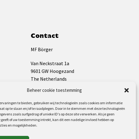
Contact
MF Börger
Van Neckstraat 1a
9601 GW Hoogezand
The Netherlands
Beheer cookie toestemming
KVK: 01133009
BTW: NL819544826B01
rvaringen te bieden, gebruiken wij technologieën zoals cookies om informatie
aat op te slaan en/of te raadplegen. Door in te stemmen met deze technologieën
gevens zoals surfgedrag of unieke ID's op deze site verwerken. Als je geen
+31(0)598 392 733
geeft of uw toestemming intrekt, kan dit een nadelige invloed hebben op
info@mf-borger.nl
cties en mogelijkheden.
Volg ons op: