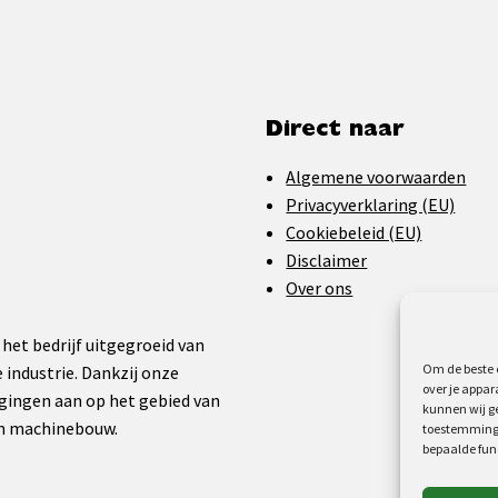
Direct naar
Algemene voorwaarden
Privacyverklaring (EU)
Cookiebeleid (EU)
Disclaimer
Over ons
 het bedrijf uitgegroeid van
Om de beste e
 industrie. Dankzij onze
over je appar
gingen aan op het gebied van
kunnen wij ge
en machinebouw.
toestemming 
bepaalde fun