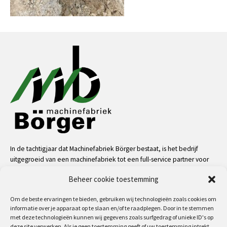
In de tachtigjaar dat Machinefabriek Börger bestaat, is het bedrijf
uitgegroeid van een machinefabriek tot een full-service partner voor
de industrie. Dankzij onze mensen, kennis en middelen kunnen we
Beheer cookie toestemming
bijna alle uitdagingen aan op het gebied van service, machinale
bewerkingen, metaalconstructies en machinebouw.
Om de beste ervaringen te bieden, gebruiken wij technologieën zoals cookies om
informatie over je apparaat op te slaan en/of te raadplegen. Door in te stemmen
meer
met deze technologieën kunnen wij gegevens zoals surfgedrag of unieke ID's op
deze site verwerken. Als je geen toestemming geeft of uw toestemming intrekt,