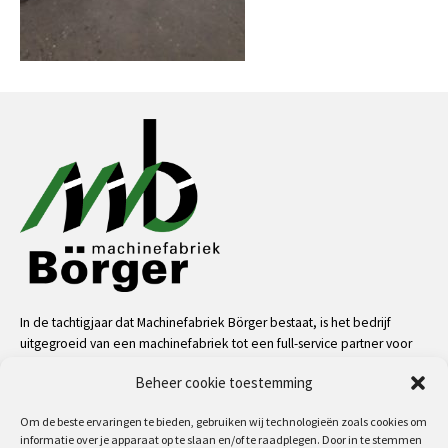
In de tachtigjaar dat Machinefabriek Börger bestaat, is het bedrijf
uitgegroeid van een machinefabriek tot een full-service partner voor
de industrie. Dankzij onze mensen, kennis en middelen kunnen we
Beheer cookie toestemming
bijna alle uitdagingen aan op het gebied van service, machinale
bewerkingen, metaalconstructies en machinebouw.
Om de beste ervaringen te bieden, gebruiken wij technologieën zoals cookies om
informatie over je apparaat op te slaan en/of te raadplegen. Door in te stemmen