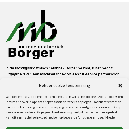
In de tachtigjaar dat Machinefabriek Börger bestaat, is het bedrijf
uitgegroeid van een machinefabriek tot een full-service partner voor
de industrie. Dankzij onze mensen, kennis en middelen kunnen we
Beheer cookie toestemming
bijna alle uitdagingen aan op het gebied van service, machinale
bewerkingen, metaalconstructies en machinebouw.
Om de beste ervaringen te bieden, gebruiken wij technologieën zoals cookies om
informatie over je apparaat op te slaan en/of te raadplegen. Door in te stemmen
meer
met deze technologieën kunnen wij gegevens zoals surfgedrag of unieke ID's op
deze site verwerken. Als je geen toestemming geeft of uw toestemming intrekt,
kan dit een nadelige invloed hebben op bepaalde functies en mogelijkheden.
Volg ons op: