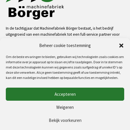
In de tachtigjaar dat Machinefabriek Börger bestaat, is het bedrijf
uitgegroeid van een machinefabriek tot een full-service partner voor
de industrie. Dankzij onze mensen, kennis en middelen kunnen we
Beheer cookie toestemming
bijna alle uitdagingen aan op het gebied van service, machinale
bewerkingen, metaalconstructies en machinebouw.
Om de beste ervaringen te bieden, gebruiken wij technologieën zoals cookies om
informatie over je apparaat op te slaan en/of te raadplegen. Door in te stemmen
meer
met deze technologieën kunnen wij gegevens zoals surfgedrag of unieke ID's op
deze site verwerken. Als je geen toestemming geeft of uw toestemming intrekt,
kan dit een nadelige invloed hebben op bepaalde functies en mogelijkheden.
Volg ons op:
Accepteren
Copyright 2026 - MF Börger
Weigeren
Algemene voorwaarden
Privacyverklaring (EU)
Bekijk voorkeuren
Cookiebeleid (EU)
Disclaimer