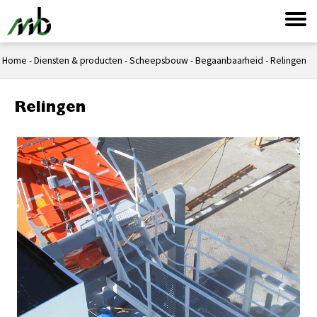
Home
-
Diensten & producten
-
Scheepsbouw
-
Begaanbaarheid
-
Relingen
Relingen