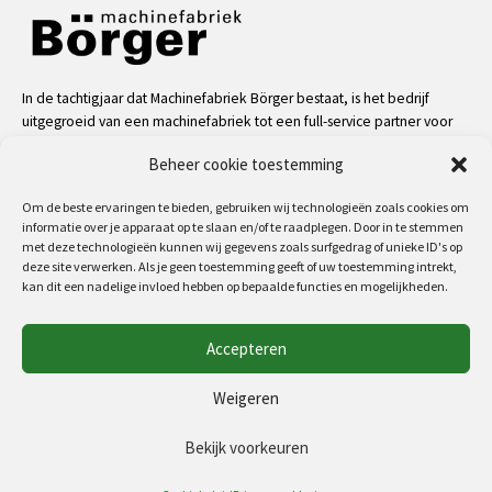
In de tachtigjaar dat Machinefabriek Börger bestaat, is het bedrijf
uitgegroeid van een machinefabriek tot een full-service partner voor
de industrie. Dankzij onze mensen, kennis en middelen kunnen we
Beheer cookie toestemming
bijna alle uitdagingen aan op het gebied van service, machinale
bewerkingen, metaalconstructies en machinebouw.
Om de beste ervaringen te bieden, gebruiken wij technologieën zoals cookies om
informatie over je apparaat op te slaan en/of te raadplegen. Door in te stemmen
meer
met deze technologieën kunnen wij gegevens zoals surfgedrag of unieke ID's op
deze site verwerken. Als je geen toestemming geeft of uw toestemming intrekt,
kan dit een nadelige invloed hebben op bepaalde functies en mogelijkheden.
Volg ons op:
Accepteren
Copyright 2026 - MF Börger
Weigeren
Algemene voorwaarden
Privacyverklaring (EU)
Bekijk voorkeuren
Cookiebeleid (EU)
Disclaimer