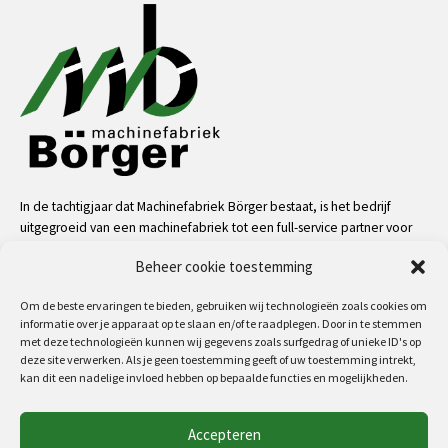
In de tachtigjaar dat Machinefabriek Börger bestaat, is het bedrijf
uitgegroeid van een machinefabriek tot een full-service partner voor
de industrie. Dankzij onze mensen, kennis en middelen kunnen we
Beheer cookie toestemming
bijna alle uitdagingen aan op het gebied van service, machinale
bewerkingen, metaalconstructies en machinebouw.
Om de beste ervaringen te bieden, gebruiken wij technologieën zoals cookies om
informatie over je apparaat op te slaan en/of te raadplegen. Door in te stemmen
meer
met deze technologieën kunnen wij gegevens zoals surfgedrag of unieke ID's op
deze site verwerken. Als je geen toestemming geeft of uw toestemming intrekt,
kan dit een nadelige invloed hebben op bepaalde functies en mogelijkheden.
Volg ons op:
Accepteren