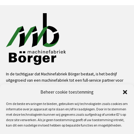
In de tachtigjaar dat Machinefabriek Börger bestaat, is het bedrijf
uitgegroeid van een machinefabriek tot een full-service partner voor
de industrie. Dankzij onze mensen, kennis en middelen kunnen we
Beheer cookie toestemming
bijna alle uitdagingen aan op het gebied van service, machinale
bewerkingen, metaalconstructies en machinebouw.
Om de beste ervaringen te bieden, gebruiken wij technologieën zoals cookies om
informatie over je apparaat op te slaan en/of te raadplegen. Door in te stemmen
meer
met deze technologieën kunnen wij gegevens zoals surfgedrag of unieke ID's op
deze site verwerken. Als je geen toestemming geeft of uw toestemming intrekt,
kan dit een nadelige invloed hebben op bepaalde functies en mogelijkheden.
Volg ons op: