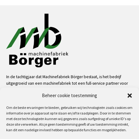
In de tachtigjaar dat Machinefabriek Börger bestaat, is het bedrijf
uitgegroeid van een machinefabriek tot een full-service partner voor
de industrie. Dankzij onze mensen, kennis en middelen kunnen we
Beheer cookie toestemming
bijna alle uitdagingen aan op het gebied van service, machinale
bewerkingen, metaalconstructies en machinebouw.
Om de beste ervaringen te bieden, gebruiken wij technologieën zoals cookies om
informatie over je apparaat op te slaan en/of te raadplegen. Door in te stemmen
meer
met deze technologieën kunnen wij gegevens zoals surfgedrag of unieke ID's op
deze site verwerken. Als je geen toestemming geeft of uw toestemming intrekt,
kan dit een nadelige invloed hebben op bepaalde functies en mogelijkheden.
Volg ons op: