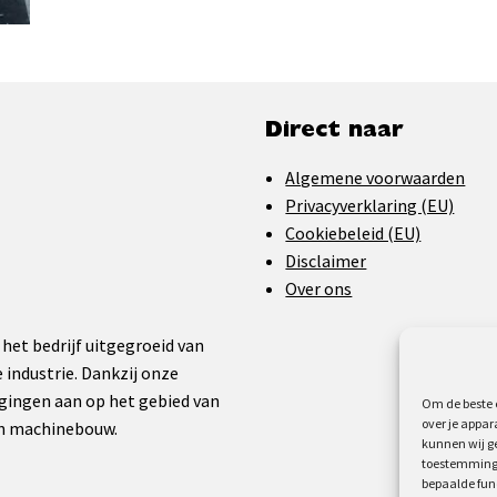
Direct naar
Algemene voorwaarden
Privacyverklaring (EU)
Cookiebeleid (EU)
Disclaimer
Over ons
 het bedrijf uitgegroeid van
 industrie. Dankzij onze
gingen aan op het gebied van
Om de beste e
over je appar
en machinebouw.
kunnen wij ge
toestemming 
bepaalde fun