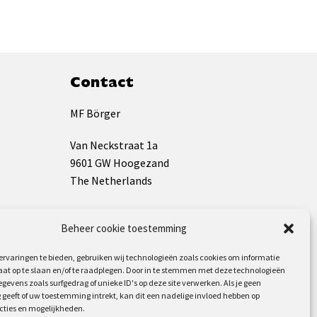
Contact
MF Börger
Van Neckstraat 1a
9601 GW Hoogezand
The Netherlands
KVK: 01133009
Beheer cookie toestemming
BTW: NL819544826B01
rvaringen te bieden, gebruiken wij technologieën zoals cookies om informatie
+31(0)598 392 733
aat op te slaan en/of te raadplegen. Door in te stemmen met deze technologieën
info@mf-borger.nl
gevens zoals surfgedrag of unieke ID's op deze site verwerken. Als je geen
geeft of uw toestemming intrekt, kan dit een nadelige invloed hebben op
cties en mogelijkheden.
Volg ons op: