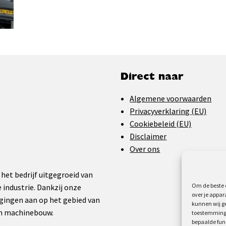
Direct naar
Algemene voorwaarden
Privacyverklaring (EU)
Cookiebeleid (EU)
Disclaimer
Over ons
 het bedrijf uitgegroeid van
Om de beste e
 industrie. Dankzij onze
over je appar
gingen aan op het gebied van
kunnen wij ge
en machinebouw.
toestemming 
bepaalde fun