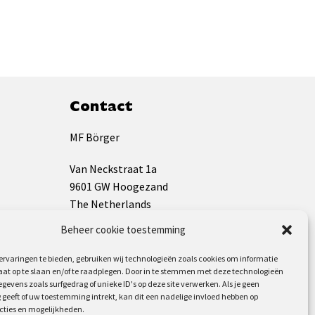
Contact
MF Börger
Van Neckstraat 1a
9601 GW Hoogezand
The Netherlands
Beheer cookie toestemming
KVK: 01133009
BTW: NL819544826B01
rvaringen te bieden, gebruiken wij technologieën zoals cookies om informatie
aat op te slaan en/of te raadplegen. Door in te stemmen met deze technologieën
gevens zoals surfgedrag of unieke ID's op deze site verwerken. Als je geen
+31(0)598 392 733
geeft of uw toestemming intrekt, kan dit een nadelige invloed hebben op
info@mf-borger.nl
cties en mogelijkheden.