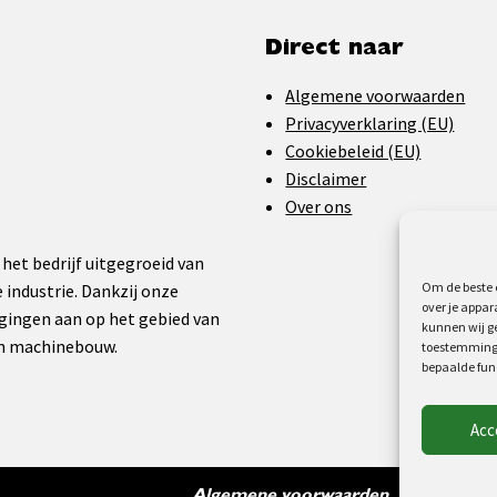
Direct naar
Algemene voorwaarden
Privacyverklaring (EU)
Cookiebeleid (EU)
Disclaimer
Over ons
 het bedrijf uitgegroeid van
Om de beste e
 industrie. Dankzij onze
over je appar
gingen aan op het gebied van
kunnen wij ge
en machinebouw.
toestemming 
bepaalde fun
Acc
Algemene voorwaarden
Privacyver