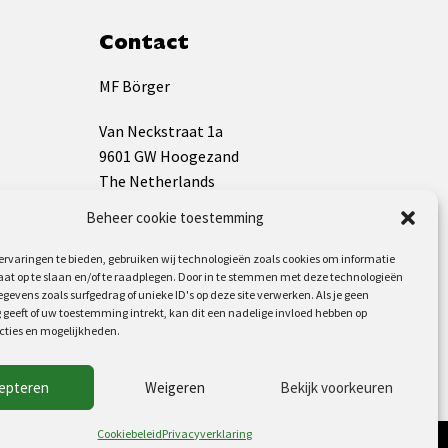
Contact
MF Börger
Van Neckstraat 1a
9601 GW Hoogezand
The Netherlands
Beheer cookie toestemming
KVK: 01133009
BTW: NL819544826B01
rvaringen te bieden, gebruiken wij technologieën zoals cookies om informatie
aat op te slaan en/of te raadplegen. Door in te stemmen met deze technologieën
gevens zoals surfgedrag of unieke ID's op deze site verwerken. Als je geen
+31(0)598 392 733
geeft of uw toestemming intrekt, kan dit een nadelige invloed hebben op
info@mf-borger.nl
cties en mogelijkheden.
Volg ons op:
epteren
Weigeren
Bekijk voorkeuren
Cookiebeleid
Privacyverklaring
klaring (EU)
Cookiebeleid (EU)
Disclaimer
Over ons