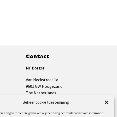
Contact
MF Börger
Van Neckstraat 1a
9601 GW Hoogezand
The Netherlands
Beheer cookie toestemming
KVK: 01133009
BTW: NL819544826B01
rvaringen te bieden, gebruiken wij technologieën zoals cookies om informatie