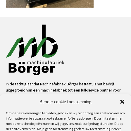
In de tachtigjaar dat Machinefabriek Börger bestaat, is het bedrijf
uitgegroeid van een machinefabriek tot een full-service partner voor
de industrie. Dankzij onze mensen, kennis en middelen kunnen we
Beheer cookie toestemming
bijna alle uitdagingen aan op het gebied van service, machinale
bewerkingen, metaalconstructies en machinebouw.
Om de beste ervaringen te bieden, gebruiken wij technologieën zoals cookies om
informatie over je apparaat op te slaan en/of te raadplegen. Door in te stemmen
meer
met deze technologieën kunnen wij gegevens zoals surfgedrag of unieke ID's op
deze site verwerken. Als je geen toestemming geeft of uw toestemming intrekt,