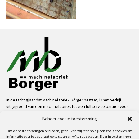
In de tachtigjaar dat Machinefabriek Börger bestaat, is het bedrijf
uitgegroeid van een machinefabriek tot een full-service partner voor
de industrie. Dankzij onze mensen, kennis en middelen kunnen we
Beheer cookie toestemming
bijna alle uitdagingen aan op het gebied van service, machinale
bewerkingen, metaalconstructies en machinebouw.
Om de beste ervaringen te bieden, gebruiken wij technologieën zoals cookies om
informatie over je apparaat op te slaan en/of te raadplegen. Door in te stemmen