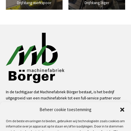
Drijfstang werkspoor
Drijfstang lager
In de tachtigjaar dat Machinefabriek Börger bestaat, is het bedrijf
uitgegroeid van een machinefabriek tot een full-service partner voor
de industrie. Dankzij onze mensen, kennis en middelen kunnen we
Beheer cookie toestemming
bijna alle uitdagingen aan op het gebied van service, machinale
bewerkingen, metaalconstructies en machinebouw.
Om de beste ervaringen te bieden, gebruiken wij technologieën zoals cookies om
informatie over je apparaat op te slaan en/of te raadplegen. Door in te stemmen