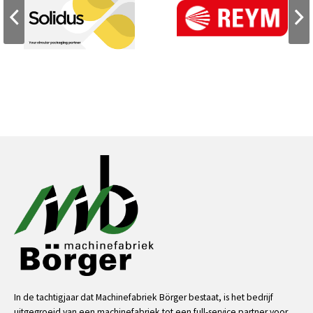
In de tachtigjaar dat Machinefabriek Börger bestaat, is het bedrijf
uitgegroeid van een machinefabriek tot een full-service partner voor